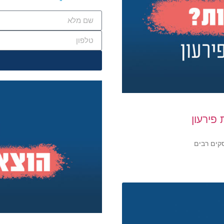
פירעון
סקים רבים